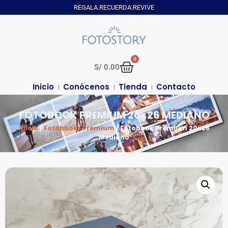
REGALA.RECUERDA.REVIVE
0
S/
0.00
Inicio
Conócenos
Tienda
Contacto
FOTOBOOK PREMIUM 20×26 MEDIANO
Inicio
/
Fotobooks Premium
/ Fotobook Premium 20×26
Mediano