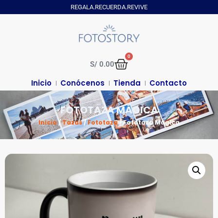
REGALA.RECUERDA.REVIVE
0
S/
0.00
Inicio
Conócenos
Tienda
Contacto
FOTOTAZA MÁGICA
Inicio
/
Tazas
/
Fototaza
/ Fototaza Mágica